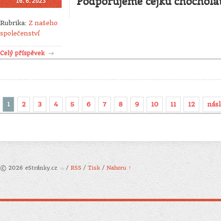
Podporujeme čejku chochola
16. 6. 2023
Rubrika:
Z našeho
společenství
Celý příspěvek
1
2
3
4
5
6
7
8
9
10
11
12
násl
© 2026 eStránky.cz
/
RSS
/
Tisk
/
Nahoru ↑