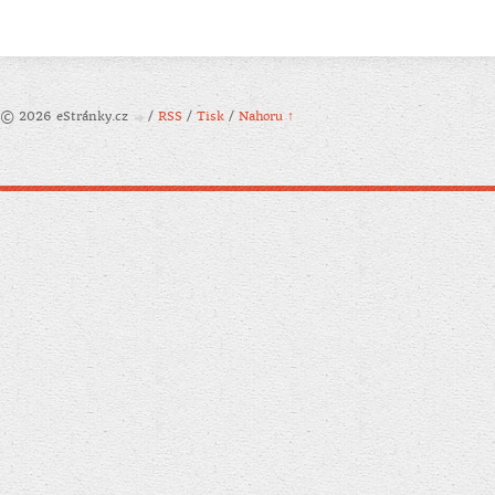
© 2026 eStránky.cz
/
RSS
/
Tisk
/
Nahoru ↑